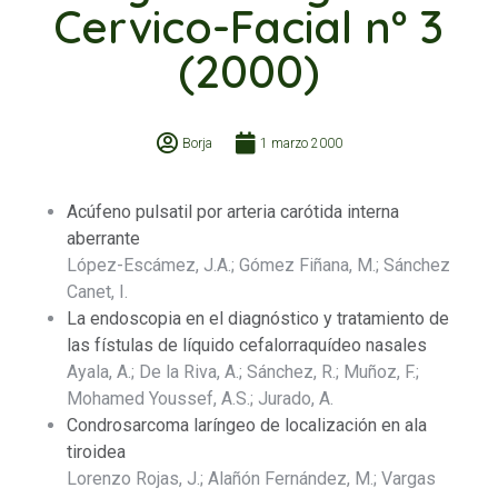
Cervico-Facial nº 3
(2000)
Borja
1 marzo 2000
Acúfeno pulsatil por arteria carótida interna
aberrante
López-Escámez, J.A.; Gómez Fiñana, M.; Sánchez
Canet, I.
La endoscopia en el diagnóstico y tratamiento de
las fístulas de líquido cefalorraquídeo nasales
Ayala, A.; De la Riva, A.; Sánchez, R.; Muñoz, F.;
Mohamed Youssef, A.S.; Jurado, A.
Condrosarcoma laríngeo de localización en ala
tiroidea
Lorenzo Rojas, J.; Alañón Fernández, M.; Vargas