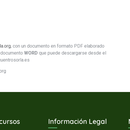
la.org
, con un documento en formato PDF elaborado
el documento
WORD
que puede descargarse desde el
entrosorla.es
org
cursos
Información Legal