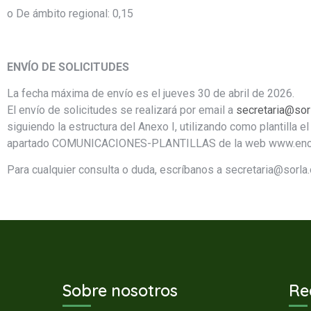
o De ámbito regional: 0,15
ENVÍO DE SOLICITUDES
La fecha máxima de envío es el jueves 30 de abril de 2026.
El envío de solicitudes se realizará por email a
secretaria@sor
siguiendo la estructura del Anexo I, utilizando como plantilla 
apartado COMUNICACIONES-PLANTILLAS de la web www.encu
Para cualquier consulta o duda, escríbanos a secretaria@sorla.
Sobre nosotros
Re