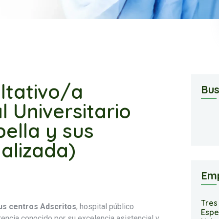
ltativo/a
Bus
l Universitario
ella y sus
nalizada)
Em
Tres
sus centros Adscritos
, hospital público
Espe
rencia conocido por su excelencia asistencial y