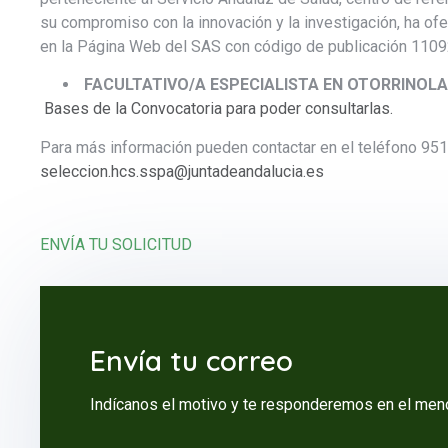
su compromiso con la innovación y la investigación, ha ofe
en la Página Web del SAS con código de publicación 11092
FACULTATIVO/A ESPECIALISTA EN OTORRINOL
Bases de la Convocatoria para poder consultarlas.
Para más información pueden contactar en el teléfono 95
seleccion.hcs.sspa@juntadeandalucia.es
ENVÍA TU SOLICITUD
Envía tu correo
Indícanos el motivo y te responderemos en el meno