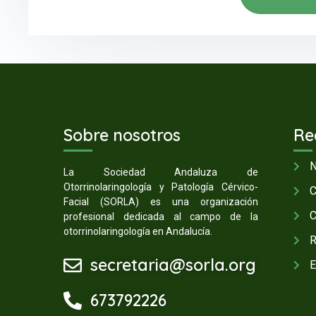
Sobre nosotros
Re
N
La Sociedad Andaluza de
Otorrinolaringología y Patología Cérvico-
C
Facial (SORLA) es una organización
C
profesional dedicada al campo de la
otorrinolaringología en Andalucía.
R
secretaria@sorla.org
E
673792226