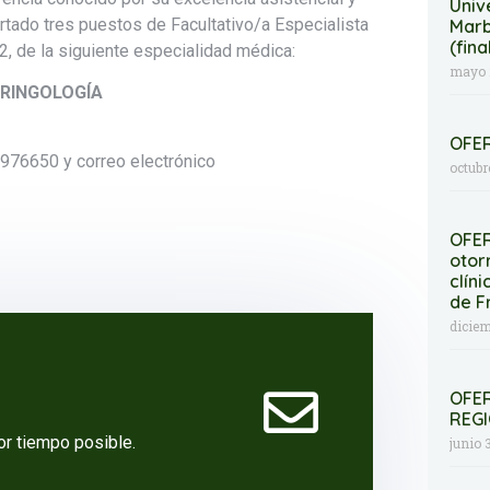
Univ
rtado tres puestos de Facultativo/a Especialista
Marb
(fina
, de la siguiente especialidad médica:
mayo 
ARINGOLOGÍA
OFE
1976650 y correo electrónico
octubr
OFER
otor
clín
de F
diciem
OFER
REG
r tiempo posible.
junio 