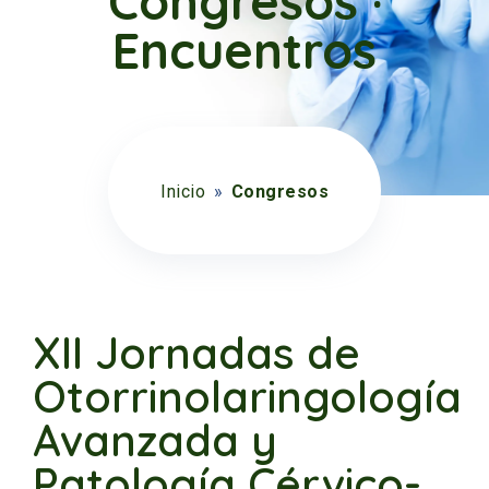
Congresos ·
Encuentros
Inicio
»
Congresos
XII Jornadas de
Otorrinolaringología
Avanzada y
Patología Cérvico-